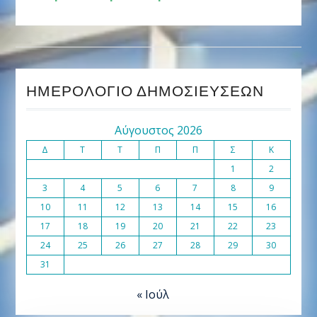
ΗΜΕΡΟΛΌΓΙΟ ΔΗΜΟΣΙΕΎΣΕΩΝ
Αύγουστος 2026
Δ
Τ
Τ
Π
Π
Σ
Κ
1
2
3
4
5
6
7
8
9
10
11
12
13
14
15
16
17
18
19
20
21
22
23
24
25
26
27
28
29
30
31
« Ιούλ