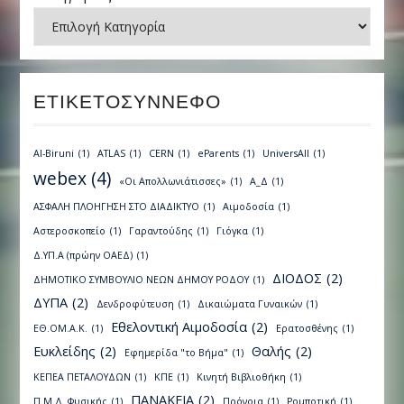
ΕΤΙΚΕΤΟΣΎΝΝΕΦΟ
Al-Biruni
(1)
ATLAS
(1)
CERN
(1)
eParents
(1)
UniversAll
(1)
webex
(4)
«Οι Απολλωνιάτισσες»
(1)
Α_Δ
(1)
ΑΣΦΑΛΗ ΠΛΟΗΓΗΣΗ ΣΤΟ ΔΙΑΔΙΚΤΥΟ
(1)
Αιμοδοσία
(1)
Αστεροσκοπείο
(1)
Γαραντούδης
(1)
Γιόγκα
(1)
Δ.ΥΠ.Α (πρώην ΟΑΕΔ)
(1)
ΔΙΟΔΟΣ
(2)
ΔΗΜΟΤΙΚΟ ΣΥΜΒΟΥΛΙΟ ΝΕΩΝ ΔΗΜΟΥ ΡΟΔΟΥ
(1)
ΔΥΠΑ
(2)
Δενδροφύτευση
(1)
Δικαιώματα Γυναικών
(1)
Εθελοντική Αιμοδοσία
(2)
ΕΘ.ΟΜ.Α.Κ.
(1)
Ερατοσθένης
(1)
Ευκλείδης
(2)
Θαλής
(2)
Εφημερίδα "το Βήμα"
(1)
ΚΕΠΕΑ ΠΕΤΑΛΟΥΔΩΝ
(1)
ΚΠΕ
(1)
Κινητή Βιβλιοθήκη
(1)
ΠΑΝΑΚΕΙΑ
(2)
Π.Μ.Δ. Φυσικής
(1)
Πρόνοια
(1)
Ρομποτική
(1)