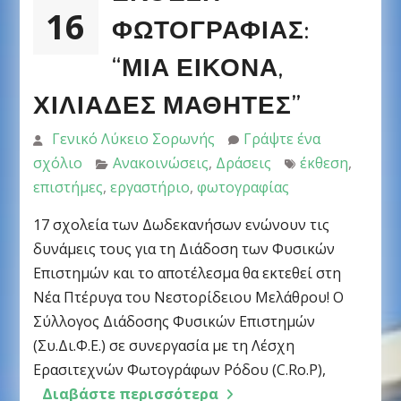
16
ΦΩΤΟΓΡΑΦΊΑΣ:
“ΜΙΑ ΕΙΚΌΝΑ,
ΧΙΛΙΆΔΕΣ ΜΑΘΗΤΈΣ”
Γενικό Λύκειο Σορωνής
Γράψτε ένα
σχόλιο
Ανακοινώσεις
,
Δράσεις
έκθεση
,
επιστήμες
,
εργαστήριο
,
φωτογραφίας
17 σχολεία των Δωδεκανήσων ενώνουν τις
δυνάμεις τους για τη Διάδοση των Φυσικών
Επιστημών και το αποτέλεσμα θα εκτεθεί στη
Νέα Πτέρυγα του Νεστορίδειου Μελάθρου! Ο
Σύλλογος Διάδοσης Φυσικών Επιστημών
(Συ.Δι.Φ.Ε.) σε συνεργασία με τη Λέσχη
Ερασιτεχνών Φωτογράφων Ρόδου (C.Ro.P),
Διαβάστε περισσότερα