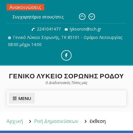
Skip
Ανακοινώσεις
to
Συγχαρητήρια στους/στις
content
μαθητές/τριες μας για την
2241041477
lyksoron@sch.gr
εισαγωγή τους σε σχολές της
Γενικό Λύκειο Σορωνής, ΤΚ 85101 - Ωράριο Λειτουργίας:
Τριτοβάθμιας Εκπαίδευσης
Προθεσμία και διαδικασία
08:00 μέχρι 14:00
Ηλεκτρονικής υποβολής του
Μηχανογραφικού Δελτίου
Facebook
Ηλεκτρονική Αίτηση εγγραφής,
ανανέωσης εγγραφής ή
ΓΕΝΙΚΟ ΛΥΚΕΙΟ ΣΟΡΩΝΗΣ ΡΟΔΟΥ
μετεγγραφής μαθητών/τριών σε
Ο Διαδικτυακός Τόπος μας
ΓΕ.Λ.
MENU
Αρχική
Ροή Δημοσιεύσεων
έκθεση