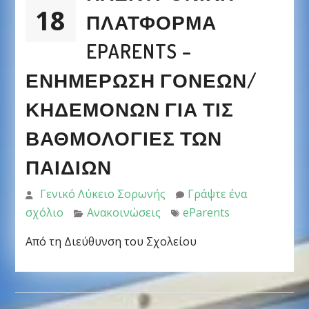
18
ΠΛΑΤΦΌΡΜΑ
EPARENTS –
ΕΝΗΜΈΡΩΣΗ ΓΟΝΈΩΝ/
ΚΗΔΕΜΌΝΩΝ ΓΙΑ ΤΙΣ
ΒΑΘΜΟΛΟΓΊΕΣ ΤΩΝ
ΠΑΙΔΙΏΝ
Γενικό Λύκειο Σορωνής
Γράψτε ένα
σχόλιο
Ανακοινώσεις
eParents
Από τη Διεύθυνση του Σχολείου