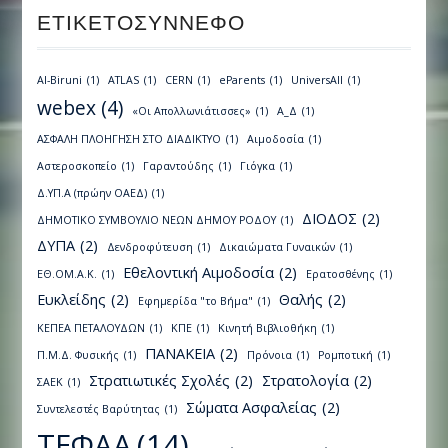
ΕΤΙΚΕΤΟΣΎΝΝΕΦΟ
Al-Biruni
(1)
ATLAS
(1)
CERN
(1)
eParents
(1)
UniversAll
(1)
webex
(4)
«Οι Απολλωνιάτισσες»
(1)
Α_Δ
(1)
ΑΣΦΑΛΗ ΠΛΟΗΓΗΣΗ ΣΤΟ ΔΙΑΔΙΚΤΥΟ
(1)
Αιμοδοσία
(1)
Αστεροσκοπείο
(1)
Γαραντούδης
(1)
Γιόγκα
(1)
Δ.ΥΠ.Α (πρώην ΟΑΕΔ)
(1)
ΔΙΟΔΟΣ
(2)
ΔΗΜΟΤΙΚΟ ΣΥΜΒΟΥΛΙΟ ΝΕΩΝ ΔΗΜΟΥ ΡΟΔΟΥ
(1)
ΔΥΠΑ
(2)
Δενδροφύτευση
(1)
Δικαιώματα Γυναικών
(1)
Εθελοντική Αιμοδοσία
(2)
ΕΘ.ΟΜ.Α.Κ.
(1)
Ερατοσθένης
(1)
Ευκλείδης
(2)
Θαλής
(2)
Εφημερίδα "το Βήμα"
(1)
ΚΕΠΕΑ ΠΕΤΑΛΟΥΔΩΝ
(1)
ΚΠΕ
(1)
Κινητή Βιβλιοθήκη
(1)
ΠΑΝΑΚΕΙΑ
(2)
Π.Μ.Δ. Φυσικής
(1)
Πρόνοια
(1)
Ρομποτική
(1)
Στρατιωτικές Σχολές
(2)
Στρατολογία
(2)
ΣΑΕΚ
(1)
Σώματα Ασφαλείας
(2)
Συντελεστές Βαρύτητας
(1)
ΤΕΦΑΑ
(14)