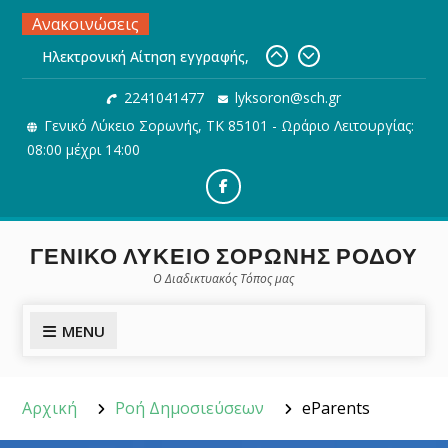
Skip
Ανακοινώσεις
to
Ηλεκτρονική Αίτηση εγγραφής,
content
ανανέωσης εγγραφής ή
2241041477
lyksoron@sch.gr
μετεγγραφής μαθητών/τριών σε
Γενικό Λύκειο Σορωνής, ΤΚ 85101 - Ωράριο Λειτουργίας:
ΓΕ.Λ.
Συγχαρητήρια στους/στις
08:00 μέχρι 14:00
μαθητές/τριες μας για την
εισαγωγή τους σε σχολές της
Facebook
Τριτοβάθμιας Εκπαίδευσης
Προθεσμία και διαδικασία
ΓΕΝΙΚΟ ΛΥΚΕΙΟ ΣΟΡΩΝΗΣ ΡΟΔΟΥ
Ηλεκτρονικής υποβολής του
Ο Διαδικτυακός Τόπος μας
Μηχανογραφικού Δελτίου
MENU
Αρχική
Ροή Δημοσιεύσεων
eParents