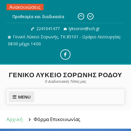
Skip
Ανακοινώσεις
to
Προθεσμία και διαδικασία
content
Ηλεκτρονικής υποβολής του
2241041477
lyksoron@sch.gr
Μηχανογραφικού Δελτίου
Γενικό Λύκειο Σορωνής, ΤΚ 85101 - Ωράριο Λειτουργίας:
Ηλεκτρονική Αίτηση εγγραφής,
ανανέωσης εγγραφής ή
08:00 μέχρι 14:00
μετεγγραφής μαθητών/τριών σε
ΓΕ.Λ.
Facebook
Συγχαρητήρια στους/στις
μαθητές/τριες μας για την
ΓΕΝΙΚΟ ΛΥΚΕΙΟ ΣΟΡΩΝΗΣ ΡΟΔΟΥ
εισαγωγή τους σε σχολές της
Ο Διαδικτυακός Τόπος μας
Τριτοβάθμιας Εκπαίδευσης
MENU
Αρχική
Φόρμα Επικοινωνίας