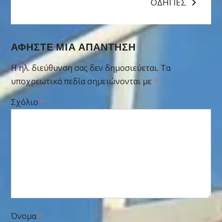
ΟΔΗΓΙΕΣ
ΑΦΉΣΤΕ ΜΙΑ ΑΠΆΝΤΗΣΗ
Η ηλ. διεύθυνση σας δεν δημοσιεύεται.
Τα
υποχρεωτικά πεδία σημειώνονται με
*
Σχόλιο
*
Όνομα
*