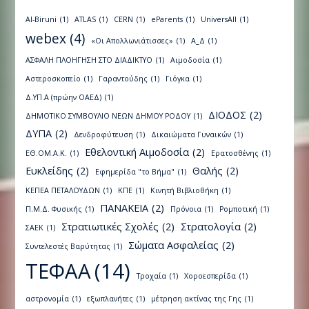
Al-Biruni
(1)
ATLAS
(1)
CERN
(1)
eParents
(1)
UniversAll
(1)
webex
(4)
«Οι Απολλωνιάτισσες»
(1)
Α_Δ
(1)
ΑΣΦΑΛΗ ΠΛΟΗΓΗΣΗ ΣΤΟ ΔΙΑΔΙΚΤΥΟ
(1)
Αιμοδοσία
(1)
Αστεροσκοπείο
(1)
Γαραντούδης
(1)
Γιόγκα
(1)
Δ.ΥΠ.Α (πρώην ΟΑΕΔ)
(1)
ΔΙΟΔΟΣ
(2)
ΔΗΜΟΤΙΚΟ ΣΥΜΒΟΥΛΙΟ ΝΕΩΝ ΔΗΜΟΥ ΡΟΔΟΥ
(1)
ΔΥΠΑ
(2)
Δενδροφύτευση
(1)
Δικαιώματα Γυναικών
(1)
Εθελοντική Αιμοδοσία
(2)
ΕΘ.ΟΜ.Α.Κ.
(1)
Ερατοσθένης
(1)
Ευκλείδης
(2)
Θαλής
(2)
Εφημερίδα "το Βήμα"
(1)
ΚΕΠΕΑ ΠΕΤΑΛΟΥΔΩΝ
(1)
ΚΠΕ
(1)
Κινητή Βιβλιοθήκη
(1)
ΠΑΝΑΚΕΙΑ
(2)
Π.Μ.Δ. Φυσικής
(1)
Πρόνοια
(1)
Ρομποτική
(1)
Στρατιωτικές Σχολές
(2)
Στρατολογία
(2)
ΣΑΕΚ
(1)
Σώματα Ασφαλείας
(2)
Συντελεστές Βαρύτητας
(1)
ΤΕΦΑΑ
(14)
Τροχαία
(1)
Χοροεσπερίδα
(1)
αστρονομία
(1)
εξωπλανήτες
(1)
μέτρηση ακτίνας της Γης
(1)