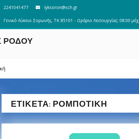
2241041477
lyksoron@sch.gr
Γενικό Λύκειο Σορωνής, ΤΚ 85101 - Ωράριο Λειτουργίας: 08:00 μέχ
Σ ΡΟΔΟΥ
κή
ΕΤΙΚΈΤΑ:
ΡΟΜΠΟΤΙΚΉ