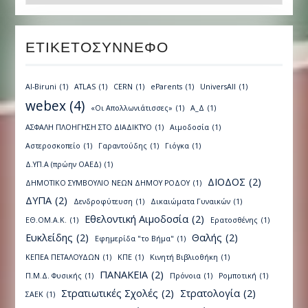
ΕΤΙΚΕΤΟΣΎΝΝΕΦΟ
Al-Biruni
(1)
ATLAS
(1)
CERN
(1)
eParents
(1)
UniversAll
(1)
webex
(4)
«Οι Απολλωνιάτισσες»
(1)
Α_Δ
(1)
ΑΣΦΑΛΗ ΠΛΟΗΓΗΣΗ ΣΤΟ ΔΙΑΔΙΚΤΥΟ
(1)
Αιμοδοσία
(1)
Αστεροσκοπείο
(1)
Γαραντούδης
(1)
Γιόγκα
(1)
Δ.ΥΠ.Α (πρώην ΟΑΕΔ)
(1)
ΔΙΟΔΟΣ
(2)
ΔΗΜΟΤΙΚΟ ΣΥΜΒΟΥΛΙΟ ΝΕΩΝ ΔΗΜΟΥ ΡΟΔΟΥ
(1)
ΔΥΠΑ
(2)
Δενδροφύτευση
(1)
Δικαιώματα Γυναικών
(1)
Εθελοντική Αιμοδοσία
(2)
ΕΘ.ΟΜ.Α.Κ.
(1)
Ερατοσθένης
(1)
Ευκλείδης
(2)
Θαλής
(2)
Εφημερίδα "το Βήμα"
(1)
ΚΕΠΕΑ ΠΕΤΑΛΟΥΔΩΝ
(1)
ΚΠΕ
(1)
Κινητή Βιβλιοθήκη
(1)
ΠΑΝΑΚΕΙΑ
(2)
Π.Μ.Δ. Φυσικής
(1)
Πρόνοια
(1)
Ρομποτική
(1)
Στρατιωτικές Σχολές
(2)
Στρατολογία
(2)
ΣΑΕΚ
(1)