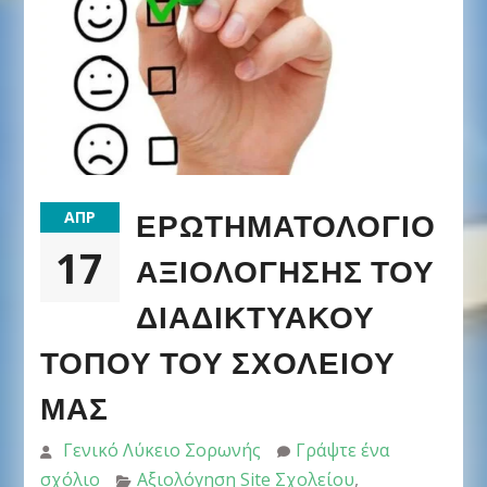
ΕΡΩΤΗΜΑΤΟΛΌΓΙΟ
ΑΠΡ
17
ΑΞΙΟΛΌΓΗΣΗΣ ΤΟΥ
ΔΙΑΔΙΚΤΥΑΚΟΎ
ΤΌΠΟΥ ΤΟΥ ΣΧΟΛΕΊΟΥ
ΜΑΣ
Γενικό Λύκειο Σορωνής
Γράψτε ένα
σχόλιο
Αξιολόγηση Site Σχολείου
,