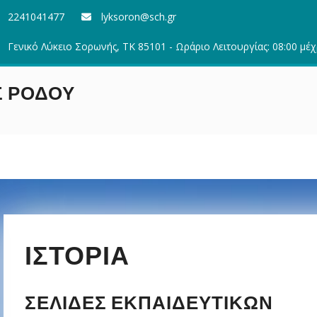
2241041477
lyksoron@sch.gr
Γενικό Λύκειο Σορωνής, ΤΚ 85101 - Ωράριο Λειτουργίας: 08:00 μέχ
Σ ΡΟΔΟΥ
ΙΣΤΟΡΊΑ
ΣΕΛΊΔΕΣ ΕΚΠΑΙΔΕΥΤΙΚΏΝ