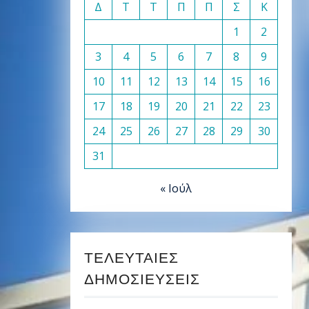
Δ
Τ
Τ
Π
Π
Σ
Κ
1
2
3
4
5
6
7
8
9
10
11
12
13
14
15
16
17
18
19
20
21
22
23
24
25
26
27
28
29
30
31
« Ιούλ
ΤΕΛΕΥΤΑΊΕΣ
ΔΗΜΟΣΙΕΎΣΕΙΣ