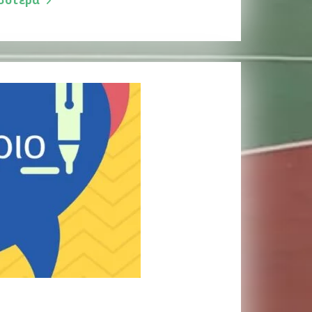
σότερα