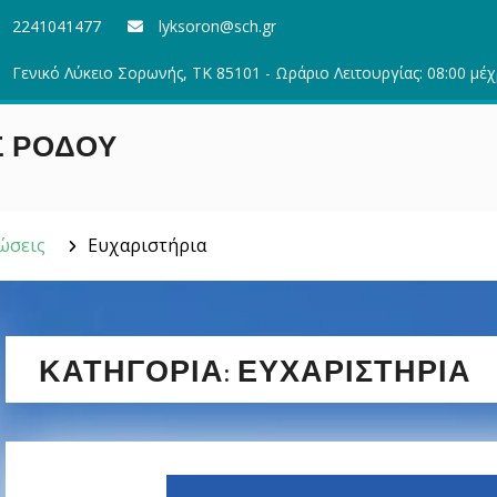
2241041477
lyksoron@sch.gr
Γενικό Λύκειο Σορωνής, ΤΚ 85101 - Ωράριο Λειτουργίας: 08:00 μέχ
Σ ΡΟΔΟΥ
ώσεις
Ευχαριστήρια
ΚΑΤΗΓΟΡΊΑ:
ΕΥΧΑΡΙΣΤΉΡΙΑ