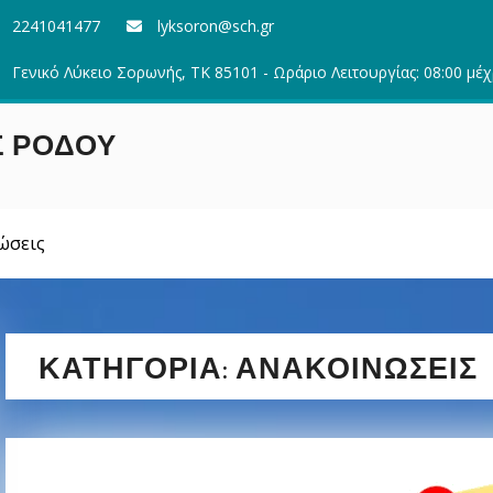
2241041477
lyksoron@sch.gr
Γενικό Λύκειο Σορωνής, ΤΚ 85101 - Ωράριο Λειτουργίας: 08:00 μέχ
Σ ΡΟΔΟΥ
ώσεις
ΚΑΤΗΓΟΡΊΑ:
ΑΝΑΚΟΙΝΏΣΕΙΣ