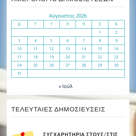
Αύγουστος 2026
Δ
Τ
Τ
Π
Π
Σ
Κ
1
2
3
4
5
6
7
8
9
10
11
12
13
14
15
16
17
18
19
20
21
22
23
24
25
26
27
28
29
30
31
« Ιούλ
ΤΕΛΕΥΤΑΊΕΣ ΔΗΜΟΣΙΕΎΣΕΙΣ
ΣΥΓΧΑΡΗΤΉΡΙΑ ΣΤΟΥΣ/ΣΤΙΣ