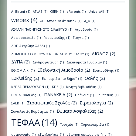
Al-Biruni
(1)
ATLAS
(1)
CERN
(1)
eParents
(1)
UniversAll
(1)
webex
(4)
«Οι Απολλωνιάτισσες»
(1)
Α_Δ
(1)
ΑΣΦΑΛΗ ΠΛΟΗΓΗΣΗ ΣΤΟ ΔΙΑΔΙΚΤΥΟ
(1)
Αιμοδοσία
(1)
Αστεροσκοπείο
(1)
Γαραντούδης
(1)
Γιόγκα
(1)
Δ.ΥΠ.Α (πρώην ΟΑΕΔ)
(1)
ΔΙΟΔΟΣ
(2)
ΔΗΜΟΤΙΚΟ ΣΥΜΒΟΥΛΙΟ ΝΕΩΝ ΔΗΜΟΥ ΡΟΔΟΥ
(1)
ΔΥΠΑ
(2)
Δενδροφύτευση
(1)
Δικαιώματα Γυναικών
(1)
Εθελοντική Αιμοδοσία
(2)
ΕΘ.ΟΜ.Α.Κ.
(1)
Ερατοσθένης
(1)
Ευκλείδης
(2)
Θαλής
(2)
Εφημερίδα "το Βήμα"
(1)
ΚΕΠΕΑ ΠΕΤΑΛΟΥΔΩΝ
(1)
ΚΠΕ
(1)
Κινητή Βιβλιοθήκη
(1)
ΠΑΝΑΚΕΙΑ
(2)
Π.Μ.Δ. Φυσικής
(1)
Πρόνοια
(1)
Ρομποτική
(1)
Στρατιωτικές Σχολές
(2)
Στρατολογία
(2)
ΣΑΕΚ
(1)
Σώματα Ασφαλείας
(2)
Συντελεστές Βαρύτητας
(1)
ΤΕΦΑΑ
(14)
Τροχαία
(1)
Χοροεσπερίδα
(1)
αστρονομία
(1)
εξωπλανήτες
(1)
μέτρηση ακτίνας της Γης
(1)