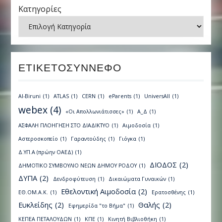
Κατηγορίες
ΕΤΙΚΕΤΟΣΎΝΝΕΦΟ
Al-Biruni
(1)
ATLAS
(1)
CERN
(1)
eParents
(1)
UniversAll
(1)
webex
(4)
«Οι Απολλωνιάτισσες»
(1)
Α_Δ
(1)
ΑΣΦΑΛΗ ΠΛΟΗΓΗΣΗ ΣΤΟ ΔΙΑΔΙΚΤΥΟ
(1)
Αιμοδοσία
(1)
Αστεροσκοπείο
(1)
Γαραντούδης
(1)
Γιόγκα
(1)
Δ.ΥΠ.Α (πρώην ΟΑΕΔ)
(1)
ΔΙΟΔΟΣ
(2)
ΔΗΜΟΤΙΚΟ ΣΥΜΒΟΥΛΙΟ ΝΕΩΝ ΔΗΜΟΥ ΡΟΔΟΥ
(1)
ΔΥΠΑ
(2)
Δενδροφύτευση
(1)
Δικαιώματα Γυναικών
(1)
Εθελοντική Αιμοδοσία
(2)
ΕΘ.ΟΜ.Α.Κ.
(1)
Ερατοσθένης
(1)
Ευκλείδης
(2)
Θαλής
(2)
Εφημερίδα "το Βήμα"
(1)
ΚΕΠΕΑ ΠΕΤΑΛΟΥΔΩΝ
(1)
ΚΠΕ
(1)
Κινητή Βιβλιοθήκη
(1)