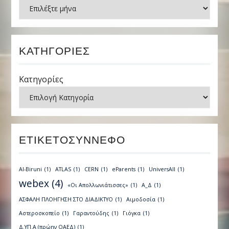
Ιστορικό
ΚΑΤΗΓΟΡΊΕΣ
Κατηγορίες
ΕΤΙΚΕΤΟΣΎΝΝΕΦΟ
Al-Biruni
(1)
ATLAS
(1)
CERN
(1)
eParents
(1)
UniversAll
(1)
webex
(4)
«Οι Απολλωνιάτισσες»
(1)
Α_Δ
(1)
ΑΣΦΑΛΗ ΠΛΟΗΓΗΣΗ ΣΤΟ ΔΙΑΔΙΚΤΥΟ
(1)
Αιμοδοσία
(1)
Αστεροσκοπείο
(1)
Γαραντούδης
(1)
Γιόγκα
(1)
Δ.ΥΠ.Α (πρώην ΟΑΕΔ)
(1)