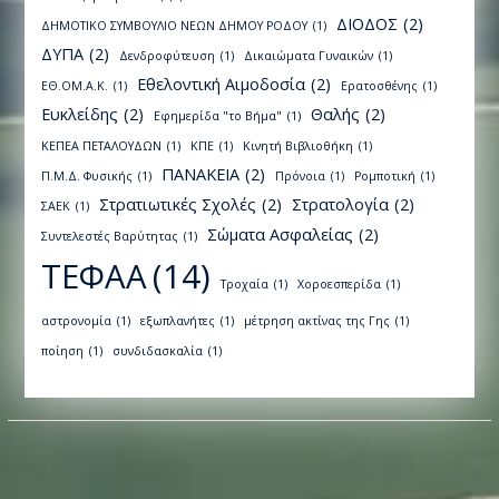
ΔΙΟΔΟΣ
(2)
ΔΗΜΟΤΙΚΟ ΣΥΜΒΟΥΛΙΟ ΝΕΩΝ ΔΗΜΟΥ ΡΟΔΟΥ
(1)
ΔΥΠΑ
(2)
Δενδροφύτευση
(1)
Δικαιώματα Γυναικών
(1)
Εθελοντική Αιμοδοσία
(2)
ΕΘ.ΟΜ.Α.Κ.
(1)
Ερατοσθένης
(1)
Ευκλείδης
(2)
Θαλής
(2)
Εφημερίδα "το Βήμα"
(1)
ΚΕΠΕΑ ΠΕΤΑΛΟΥΔΩΝ
(1)
ΚΠΕ
(1)
Κινητή Βιβλιοθήκη
(1)
ΠΑΝΑΚΕΙΑ
(2)
Π.Μ.Δ. Φυσικής
(1)
Πρόνοια
(1)
Ρομποτική
(1)
Στρατιωτικές Σχολές
(2)
Στρατολογία
(2)
ΣΑΕΚ
(1)
Σώματα Ασφαλείας
(2)
Συντελεστές Βαρύτητας
(1)
ΤΕΦΑΑ
(14)
Τροχαία
(1)
Χοροεσπερίδα
(1)
αστρονομία
(1)
εξωπλανήτες
(1)
μέτρηση ακτίνας της Γης
(1)
ποίηση
(1)
συνδιδασκαλία
(1)