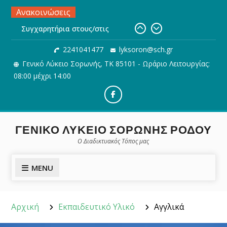
Skip
Ανακοινώσεις
μαθητές/τριες μας για την
to
εισαγωγή τους σε σχολές της
content
Τριτοβάθμιας Εκπαίδευσης
Προθεσμία και διαδικασία
2241041477
lyksoron@sch.gr
Ηλεκτρονικής υποβολής του
Γενικό Λύκειο Σορωνής, ΤΚ 85101 - Ωράριο Λειτουργίας:
Μηχανογραφικού Δελτίου
08:00 μέχρι 14:00
Ηλεκτρονική Αίτηση εγγραφής,
ανανέωσης εγγραφής ή
μετεγγραφής μαθητών/τριών σε
Facebook
ΓΕ.Λ.
ΓΕΝΙΚΟ ΛΥΚΕΙΟ ΣΟΡΩΝΗΣ ΡΟΔΟΥ
Ο Διαδικτυακός Τόπος μας
MENU
Αρχική
Εκπαιδευτικό Υλικό
Αγγλικά