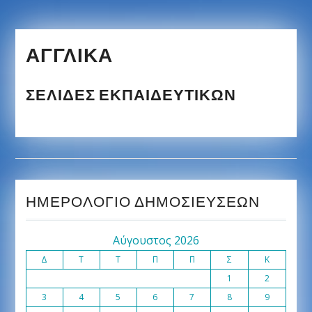
ΑΓΓΛΙΚΆ
ΣΕΛΊΔΕΣ ΕΚΠΑΙΔΕΥΤΙΚΏΝ
ΗΜΕΡΟΛΌΓΙΟ ΔΗΜΟΣΙΕΎΣΕΩΝ
Αύγουστος 2026
Δ
Τ
Τ
Π
Π
Σ
Κ
1
2
3
4
5
6
7
8
9