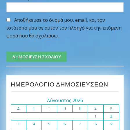
Αποθήκευσε το όνομά μου, email, και τον
ιστότοπο μου σε αυτόν τον πλοηγό για την επόμενη
φορά που θα σχολιάσω.
ΗΜΕΡΟΛΌΓΙΟ ΔΗΜΟΣΙΕΎΣΕΩΝ
Αύγουστος 2026
Δ
Τ
Τ
Π
Π
Σ
Κ
1
2
3
4
5
6
7
8
9