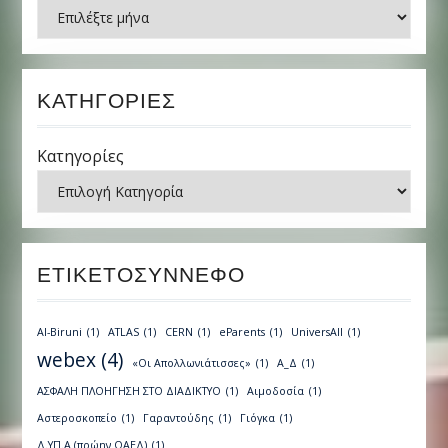
Ιστορικό
ΚΑΤΗΓΟΡΊΕΣ
Κατηγορίες
ΕΤΙΚΕΤΟΣΎΝΝΕΦΟ
Al-Biruni
(1)
ATLAS
(1)
CERN
(1)
eParents
(1)
UniversAll
(1)
webex
(4)
«Οι Απολλωνιάτισσες»
(1)
Α_Δ
(1)
ΑΣΦΑΛΗ ΠΛΟΗΓΗΣΗ ΣΤΟ ΔΙΑΔΙΚΤΥΟ
(1)
Αιμοδοσία
(1)
Αστεροσκοπείο
(1)
Γαραντούδης
(1)
Γιόγκα
(1)
Δ.ΥΠ.Α (πρώην ΟΑΕΔ)
(1)