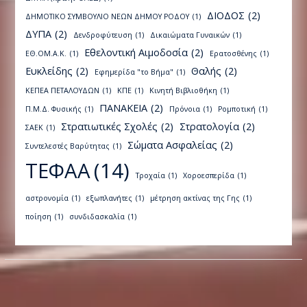
ΔΙΟΔΟΣ
(2)
ΔΗΜΟΤΙΚΟ ΣΥΜΒΟΥΛΙΟ ΝΕΩΝ ΔΗΜΟΥ ΡΟΔΟΥ
(1)
ΔΥΠΑ
(2)
Δενδροφύτευση
(1)
Δικαιώματα Γυναικών
(1)
Εθελοντική Αιμοδοσία
(2)
ΕΘ.ΟΜ.Α.Κ.
(1)
Ερατοσθένης
(1)
Ευκλείδης
(2)
Θαλής
(2)
Εφημερίδα "το Βήμα"
(1)
ΚΕΠΕΑ ΠΕΤΑΛΟΥΔΩΝ
(1)
ΚΠΕ
(1)
Κινητή Βιβλιοθήκη
(1)
ΠΑΝΑΚΕΙΑ
(2)
Π.Μ.Δ. Φυσικής
(1)
Πρόνοια
(1)
Ρομποτική
(1)
Στρατιωτικές Σχολές
(2)
Στρατολογία
(2)
ΣΑΕΚ
(1)
Σώματα Ασφαλείας
(2)
Συντελεστές Βαρύτητας
(1)
ΤΕΦΑΑ
(14)
Τροχαία
(1)
Χοροεσπερίδα
(1)
αστρονομία
(1)
εξωπλανήτες
(1)
μέτρηση ακτίνας της Γης
(1)
ποίηση
(1)
συνδιδασκαλία
(1)