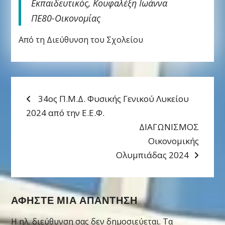
Εκπαιδευτικός, Κουφαλέξη Ιωάννα
ΠΕ80-Οικονομίας
Από τη Διεύθυνση του Σχολείου
ΠΛΟΉΓΗΣΗ
Προηγούμενη
34ος Π.Μ.Δ. Φυσικής Γενικού Λυκείου
Δημοσίευση:
2024 από την Ε.Ε.Φ.
ΆΡΘΡΩΝ
Επόμενη
ΔΙΑΓΩΝΙΣΜΟΣ
Δημοσίευση
Οικονομικής
Ολυμπιάδας 2024
ΑΦΉΣΤΕ ΜΙΑ ΑΠΆΝΤΗΣΗ
Η ηλ. διεύθυνση σας δεν δημοσιεύεται.
Τα