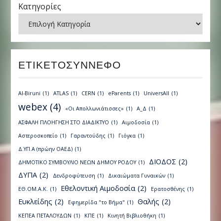
Κατηγορίες
ΕΤΙΚΕΤΟΣΎΝΝΕΦΟ
Al-Biruni
(1)
ATLAS
(1)
CERN
(1)
eParents
(1)
UniversAll
(1)
webex
(4)
«Οι Απολλωνιάτισσες»
(1)
Α_Δ
(1)
ΑΣΦΑΛΗ ΠΛΟΗΓΗΣΗ ΣΤΟ ΔΙΑΔΙΚΤΥΟ
(1)
Αιμοδοσία
(1)
Αστεροσκοπείο
(1)
Γαραντούδης
(1)
Γιόγκα
(1)
Δ.ΥΠ.Α (πρώην ΟΑΕΔ)
(1)
ΔΙΟΔΟΣ
(2)
ΔΗΜΟΤΙΚΟ ΣΥΜΒΟΥΛΙΟ ΝΕΩΝ ΔΗΜΟΥ ΡΟΔΟΥ
(1)
ΔΥΠΑ
(2)
Δενδροφύτευση
(1)
Δικαιώματα Γυναικών
(1)
Εθελοντική Αιμοδοσία
(2)
ΕΘ.ΟΜ.Α.Κ.
(1)
Ερατοσθένης
(1)
Ευκλείδης
(2)
Θαλής
(2)
Εφημερίδα "το Βήμα"
(1)
ΚΕΠΕΑ ΠΕΤΑΛΟΥΔΩΝ
(1)
ΚΠΕ
(1)
Κινητή Βιβλιοθήκη
(1)