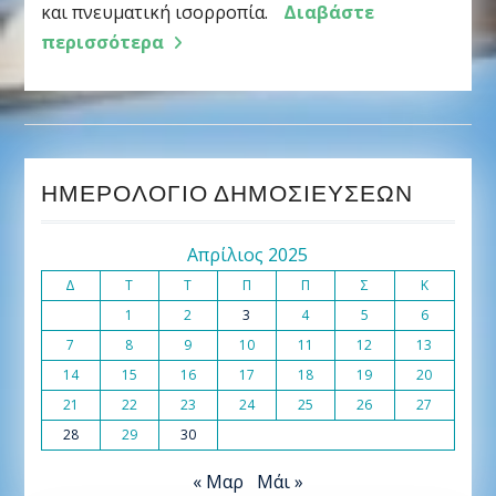
και πνευματική ισορροπία.
Διαβάστε
περισσότερα
ΗΜΕΡΟΛΌΓΙΟ ΔΗΜΟΣΙΕΎΣΕΩΝ
Απρίλιος 2025
Δ
Τ
Τ
Π
Π
Σ
Κ
1
2
3
4
5
6
7
8
9
10
11
12
13
14
15
16
17
18
19
20
21
22
23
24
25
26
27
28
29
30
« Μαρ
Μάι »