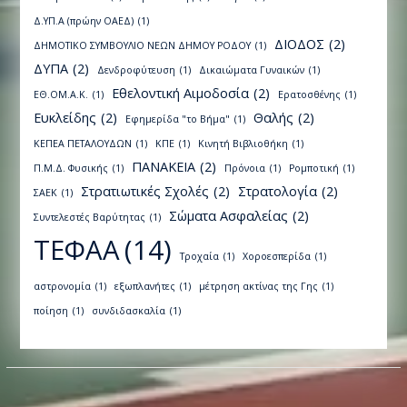
Δ.ΥΠ.Α (πρώην ΟΑΕΔ)
(1)
ΔΙΟΔΟΣ
(2)
ΔΗΜΟΤΙΚΟ ΣΥΜΒΟΥΛΙΟ ΝΕΩΝ ΔΗΜΟΥ ΡΟΔΟΥ
(1)
ΔΥΠΑ
(2)
Δενδροφύτευση
(1)
Δικαιώματα Γυναικών
(1)
Εθελοντική Αιμοδοσία
(2)
ΕΘ.ΟΜ.Α.Κ.
(1)
Ερατοσθένης
(1)
Ευκλείδης
(2)
Θαλής
(2)
Εφημερίδα "το Βήμα"
(1)
ΚΕΠΕΑ ΠΕΤΑΛΟΥΔΩΝ
(1)
ΚΠΕ
(1)
Κινητή Βιβλιοθήκη
(1)
ΠΑΝΑΚΕΙΑ
(2)
Π.Μ.Δ. Φυσικής
(1)
Πρόνοια
(1)
Ρομποτική
(1)
Στρατιωτικές Σχολές
(2)
Στρατολογία
(2)
ΣΑΕΚ
(1)
Σώματα Ασφαλείας
(2)
Συντελεστές Βαρύτητας
(1)
ΤΕΦΑΑ
(14)
Τροχαία
(1)
Χοροεσπερίδα
(1)
αστρονομία
(1)
εξωπλανήτες
(1)
μέτρηση ακτίνας της Γης
(1)
ποίηση
(1)
συνδιδασκαλία
(1)