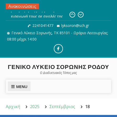
Skip
Ανακοινώσεις
to
Προθεσμία και διαδικασία
content
Ηλεκτρονικής υποβολής του
2241041477
lyksoron@sch.gr
Μηχανογραφικού Δελτίου
Γενικό Λύκειο Σορωνής, ΤΚ 85101 - Ωράριο Λειτουργίας:
Ηλεκτρονική Αίτηση εγγραφής,
ανανέωσης εγγραφής ή
08:00 μέχρι 14:00
μετεγγραφής μαθητών/τριών σε
ΓΕ.Λ.
Facebook
Συγχαρητήρια στους/στις
μαθητές/τριες μας για την
ΓΕΝΙΚΟ ΛΥΚΕΙΟ ΣΟΡΩΝΗΣ ΡΟΔΟΥ
εισαγωγή τους σε σχολές της
Ο Διαδικτυακός Τόπος μας
Τριτοβάθμιας Εκπαίδευσης
MENU
Αρχική
2025
Σεπτέμβριος
18