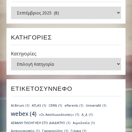
Ιστορικό
ΚΑΤΗΓΟΡΊΕΣ
Κατηγορίες
ΕΤΙΚΕΤΟΣΎΝΝΕΦΟ
Al-Biruni
(1)
ATLAS
(1)
CERN
(1)
eParents
(1)
UniversAll
(1)
webex
(4)
«Οι Απολλωνιάτισσες»
(1)
Α_Δ
(1)
ΑΣΦΑΛΗ ΠΛΟΗΓΗΣΗ ΣΤΟ ΔΙΑΔΙΚΤΥΟ
(1)
Αιμοδοσία
(1)
Αστεροσκοπείο
(1)
Γαραντούδης
(1)
Γιόγκα
(1)