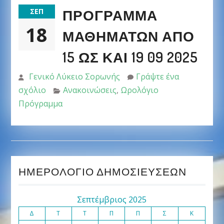
ΠΡΌΓΡΑΜΜΑ
ΣΕΠ
18
ΜΑΘΗΜΆΤΩΝ ΑΠΌ
15 ΩΣ ΚΑΙ 19 09 2025
Γενικό Λύκειο Σορωνής
Γράψτε ένα
σχόλιο
Ανακοινώσεις
,
Ωρολόγιο
Πρόγραμμα
ΗΜΕΡΟΛΌΓΙΟ ΔΗΜΟΣΙΕΎΣΕΩΝ
Σεπτέμβριος 2025
Δ
Τ
Τ
Π
Π
Σ
Κ